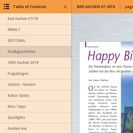
Table of Contents
BAD AACHEN 07-2018
page
Bad Aachen 07/18
INHALT
EDITORIAL
Stadtgeschichte
CHIO Aachen 2018
Fragebogen
Gehört - Notiert
Kultur-Spots
Kino-Tipps
Spotlights
Aachen live