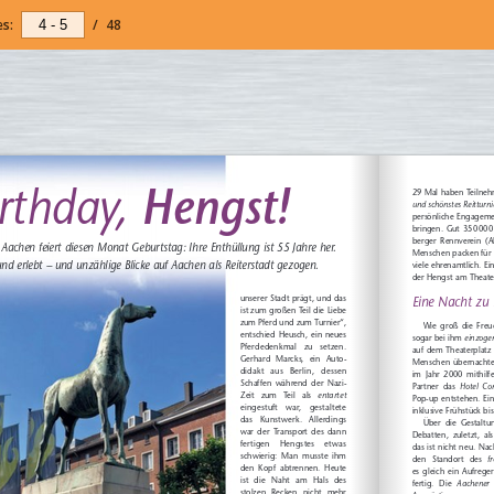
s:
/
48