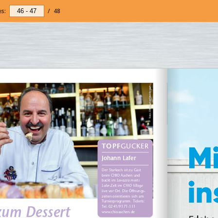
s:
/
48