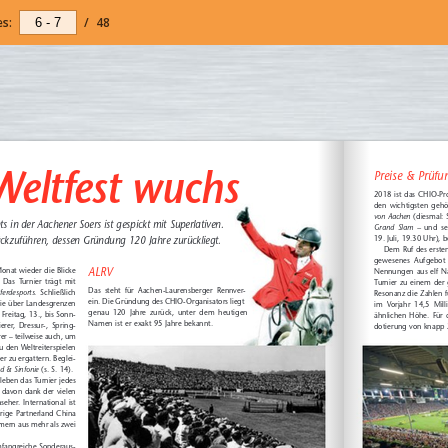
s:
/
48