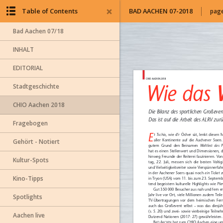
Table of Contents
BAD AACHEN 07-2018
page
Bad Aachen 07/18
INHALT
EDITORIAL
Stadtgeschichte
CHIO Aachen 2018
Fragebogen
Gehört - Notiert
Kultur-Spots
Kino-Tipps
Spotlights
Aachen live