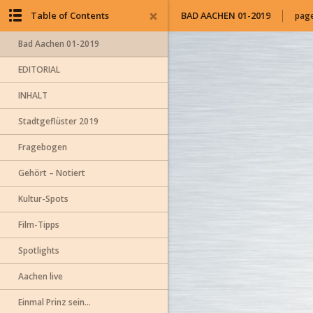
Table of Contents
BAD AACHEN 01-2019
page
Bad Aachen 01-2019
EDITORIAL
INHALT
Stadtgeflüster 2019
Fragebogen
Gehört – Notiert
Kultur-Spots
Film-Tipps
Spotlights
Aachen live
Einmal Prinz sein…