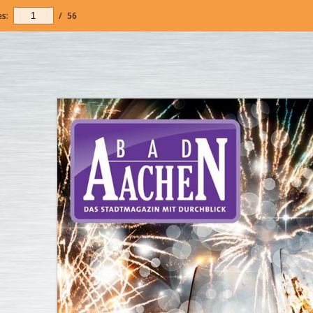
s:
/
56