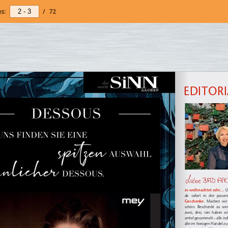
s:
/
72