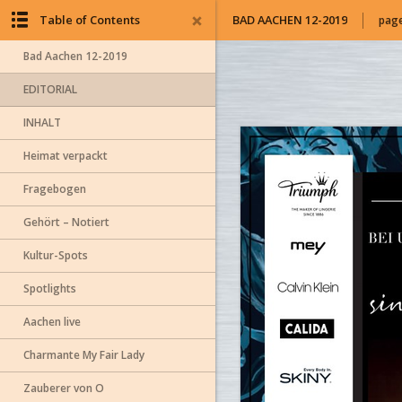
Table of Contents
BAD AACHEN 12-2019
page
Bad Aachen 12-2019
EDITORIAL
INHALT
Heimat verpackt
Fragebogen
Gehört – Notiert
Kultur-Spots
Spotlights
Aachen live
Charmante My Fair Lady
Zauberer von O