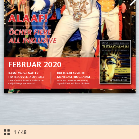
1
/
48