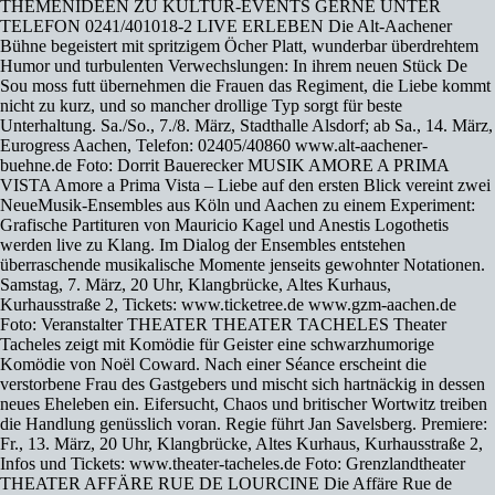
THEMENIDEEN ZU KULTUR-EVENTS GERNE UNTER
TELEFON 0241/401018-2 LIVE ERLEBEN Die Alt-Aachener
Bühne begeistert mit spritzigem Öcher Platt, wunderbar überdrehtem
Humor und turbulenten Verwechslungen: In ihrem neuen Stück De
Sou moss futt übernehmen die Frauen das Regiment, die Liebe kommt
nicht zu kurz, und so mancher drollige Typ sorgt für beste
Unterhaltung. Sa./So., 7./8. März, Stadthalle Alsdorf; ab Sa., 14. März,
Eurogress Aachen, Telefon: 02405/40860 www.alt-aachener-
buehne.de Foto: Dorrit Bauerecker MUSIK AMORE A PRIMA
VISTA Amore a Prima Vista – Liebe auf den ersten Blick vereint zwei
NeueMusik-Ensembles aus Köln und Aachen zu einem Experiment:
Grafische Partituren von Mauricio Kagel und Anestis Logothetis
werden live zu Klang. Im Dialog der Ensembles entstehen
überraschende musikalische Momente jenseits gewohnter Notationen.
Samstag, 7. März, 20 Uhr, Klangbrücke, Altes Kurhaus,
Kurhausstraße 2, Tickets: www.ticketree.de www.gzm-aachen.de
Foto: Veranstalter THEATER THEATER TACHELES Theater
Tacheles zeigt mit Komödie für Geister eine schwarzhumorige
Komödie von Noël Coward. Nach einer Séance erscheint die
verstorbene Frau des Gastgebers und mischt sich hartnäckig in dessen
neues Eheleben ein. Eifersucht, Chaos und britischer Wortwitz treiben
die Handlung genüsslich voran. Regie führt Jan Savelsberg. Premiere:
Fr., 13. März, 20 Uhr, Klangbrücke, Altes Kurhaus, Kurhausstraße 2,
Infos und Tickets: www.theater-tacheles.de Foto: Grenzlandtheater
THEATER AFFÄRE RUE DE LOURCINE Die Affäre Rue de