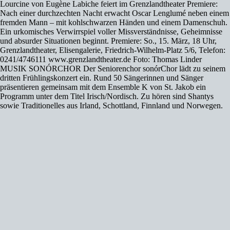
Lourcine von Eugène Labiche feiert im Grenzlandtheater Premiere:
Nach einer durchzechten Nacht erwacht Oscar Lenglumé neben einem
fremden Mann – mit kohlschwarzen Händen und einem Damenschuh.
Ein urkomisches Verwirrspiel voller Missverständnisse, Geheimnisse
und absurder Situationen beginnt. Premiere: So., 15. März, 18 Uhr,
Grenzlandtheater, Elisengalerie, Friedrich-Wilhelm-Platz 5/6, Telefon:
0241/4746111 www.grenzlandtheater.de Foto: Thomas Linder
MUSIK SONÓRCHOR Der Seniorenchor sonórChor lädt zu seinem
dritten Frühlingskonzert ein. Rund 50 Sängerinnen und Sänger
präsentieren gemeinsam mit dem Ensemble K von St. Jakob ein
Programm unter dem Titel Irisch/Nordisch. Zu hören sind Shantys
sowie Traditionelles aus Irland, Schottland, Finnland und Norwegen.
Der Eintritt ist frei. Sonntag, 15. März, 15.30 Uhr, Jakobushaus,
Jakobstraße 143, Sonntag, 22. März, 15.30 Uhr, Laurentiushaus,
Laurentiusstr. 77 www.pfarrei-sankt-jakob.de Foto: Claudius Pflug
COMEDY DER PHYSIOPATH Humor, der unter die Haut geht:
Frédéric Newnham alias Der Physiopath verbindet in Machen Sie sich
bitte frei! Physiotherapie, Osteopathie und Comedy. Mit scharfem
Blick, Ironie, Alltagstipps und skurrilen Praxisgeschichten zeigt er, wie
man sich freier und positiver fühlen kann – und dabei jede Menge
lacht. Sonntag, 15. März, 19 Uhr, Energeticon Alsdorf, Konrad-
Adenauer-Allee 7, Telefon: 02405/40860 www.meyer-konzerte.de
Foto: Karl F. Degenhardt MUSIK KAMMERJAZZ In der
KammerJazz-Reihe im Theater Aachen präsentiert das Constantin
Krahmer Septett mit Visions Fugitives einen vielschichtigen