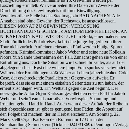
quiz@bad-aachen.net Teilnahme ab 18, Gewinner werden per
Losziehung ermittelt. Wir verarbeiten Ihre Daten zum Zwecke der
Durchführung des Gewinnspiels mit Ihrer Einwilligung.
Verantwortliche Stelle ist das Stadtmagazin BAD AACHEN. Alle
Angaben sind ohne Gewähr; der Rechtsweg ist ausgeschlossen.
DIESEN MONAT ZU GEWINNEN: VERLOSUNG
BUCHHANDLUNG SCHMETZ AM DOM EMPFIEHLT: ØRJAN
N. KARLSSON KALT WIE DIE LUFT In Bodø, einer malerischen
Stadt nördlich des Polarkreises, kehrt eine junge Joggerin von ihrer
Tour nicht zurück. Auf einem einsamen Pfad werden blutige Spuren
gefunden. Kriminalkommissar Jakob Weber und seine neue Kollegin
Noora Yun Sande übernehmen den Fall. Zunächst gehen sie von einer
Entführung aus. Doch die Situation wird schnell brisanter, als auf der
abgelegenen Insel Røst eine weitere junge Frau spurlos verschwindet.
Während der Ermittlungen stößt Weber auf einen jahrzehntealten Cold
Case, der erschreckende Parallelen zur Gegenwart aufweist. Er
begreift, dass sie es mit einem eiskalten Serientäter zu tun haben, der
erneut zuschlagen wird. Ein Wettlauf gegen die Zeit beginnt. Der
norwegische Autor Ørjan Karlsson gestaltet den ersten Fall für Jakob
Weber und sein Team als narratives Verwirrspiel, Spannung und
Irritation gehen Hand in Hand. Auch wenn dieser Auftakt der Reihe in
sich abgeschlossen ist, gibt es genügend lose Fäden, die Appetit auf
den Folgeband machen, der im Herbst erscheint. Am Sonntag, 22.
März, stellt Ørjan Karlsson den Roman um 17 Uhr in der
Buchhandlung Schmetz vor (Tickets: 0241/31369). Pendragon Verlag,