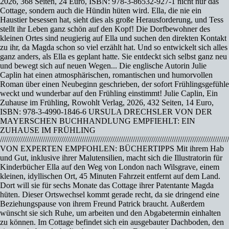
2026, 368 Seiten, 24 Euro, ISBN: 978-3-86532-927-1 nicht nur das
Cottage, sondern auch die Hündin hüten wird. Ella, die nie ein
Haustier besessen hat, sieht dies als große Herausforderung, und Tess
stellt ihr Leben ganz schön auf den Kopf! Die Dorfbewohner des
kleinen Ortes sind neugierig auf Ella und suchen den direkten Kontakt
zu ihr, da Magda schon so viel erzählt hat. Und so entwickelt sich alles
ganz anders, als Ella es geplant hatte. Sie entdeckt sich selbst ganz neu
und bewegt sich auf neuen Wegen... Die englische Autorin Julie
Caplin hat einen atmosphärischen, romantischen und humorvollen
Roman über einen Neubeginn geschrieben, der sofort Frühlingsgefühle
weckt und wunderbar auf den Frühling einstimmt! Julie Caplin, Ein
Zuhause im Frühling, Rowohlt Verlag, 2026, 432 Seiten, 14 Euro,
ISBN: 978-3-4990-1846-6 URSULA DRECHSLER VON DER
MAYERSCHEN BUCHHANDLUNG EMPFIEHLT: EIN
ZUHAUSE IM FRÜHLING
////////////////////////////////////////////////////////////////////////////////////////////////////////////////
VON EXPERTEN EMPFOHLEN: BÜCHERTIPPS Mit ihrem Hab
und Gut, inklusive ihrer Malutensilien, macht sich die Illustratorin für
Kinderbücher Ella auf den Weg von London nach Wilsgrave, einem
kleinen, idyllischen Ort, 45 Minuten Fahrzeit entfernt auf dem Land.
Dort will sie für sechs Monate das Cottage ihrer Patentante Magda
hüten. Dieser Ortswechsel kommt gerade recht, da sie dringend eine
Beziehungspause von ihrem Freund Patrick braucht. Außerdem
wünscht sie sich Ruhe, um arbeiten und den Abgabetermin einhalten
zu können. Im Cottage befindet sich ein ausgebauter Dachboden, den