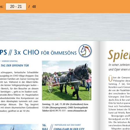
s:
/
48