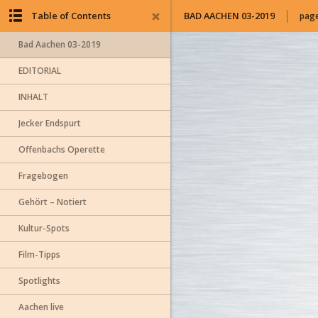
Table of Contents
BAD AACHEN 03-2019
page
Bad Aachen 03-2019
EDITORIAL
INHALT
Jecker Endspurt
Offenbachs Operette
Fragebogen
Gehört – Notiert
Kultur-Spots
Film-Tipps
Spotlights
Aachen live