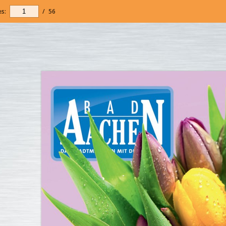
s:
/
56