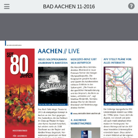
TABLE OF CONTENTS
BAD AACHEN 11-2016
Bad Aachen 10-2016
EDITORIAL
INHALT
Vorweihnachtszeit
Bistum Aachen
Fragebogen
Gehört – Notiert
Kultur-Spots
Film-Tipps