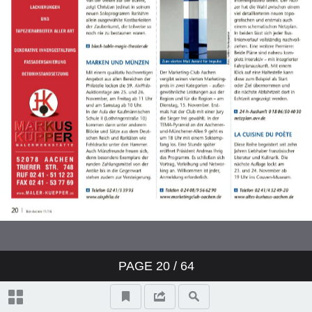
Spotlights
Kultur
Aachen live
Karneval I
Karneval II
Tipps des Monats
Stadtgeflüster-Spezial
Personalien
PAGE
20
/ 64
VORWEIHNACHTSZEIT