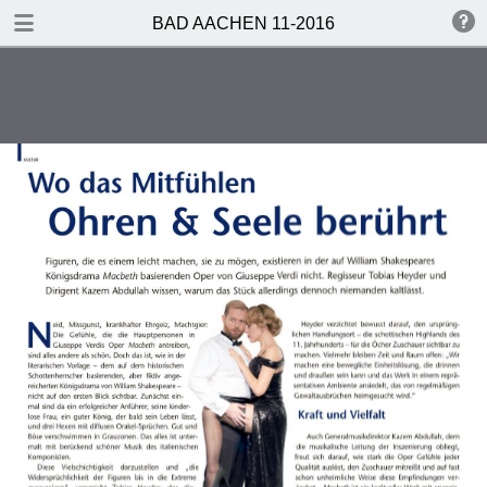
TABLE OF CONTENTS
BAD AACHEN 11-2016
Bad Aachen 10-2016
EDITORIAL
INHALT
Vorweihnachtszeit
Bistum Aachen
Fragebogen
Gehört – Notiert
Kultur-Spots
Film-Tipps