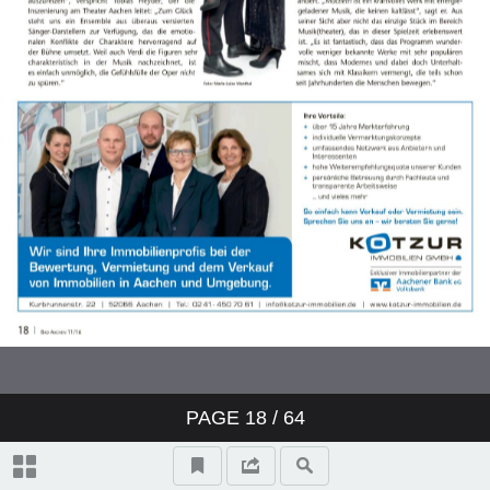
Spotlights
Kultur
Aachen live
Karneval I
Karneval II
Tipps des Monats
Stadtgeflüster-Spezial
Personalien
PAGE
18
/ 64
VORWEIHNACHTSZEIT