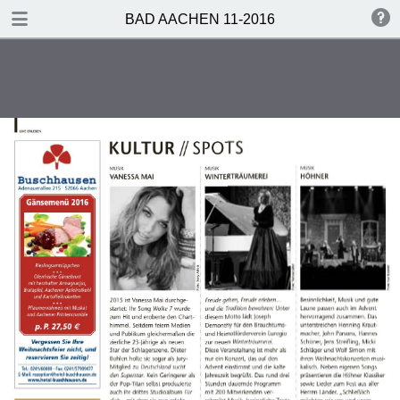
TABLE OF CONTENTS
BAD AACHEN 11-2016
Bad Aachen 10-2016
EDITORIAL
INHALT
Vorweihnachtszeit
Bistum Aachen
Fragebogen
Gehört – Notiert
Kultur-Spots
Film-Tipps