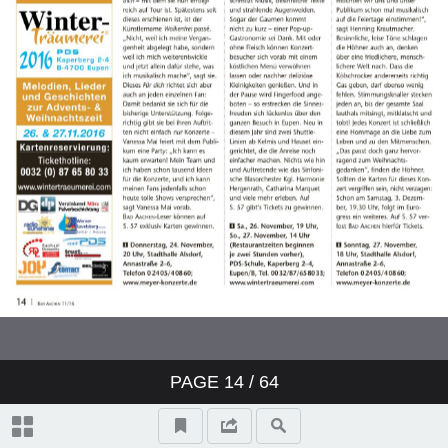
Spotlights
Kultur
Aachen live
Karneval I
Karneval II
Tipps des Monats
Stadtgeflüster-Spezial
Personalien
PAGE
14
/ 64
VORWEIHNACHTSZEIT